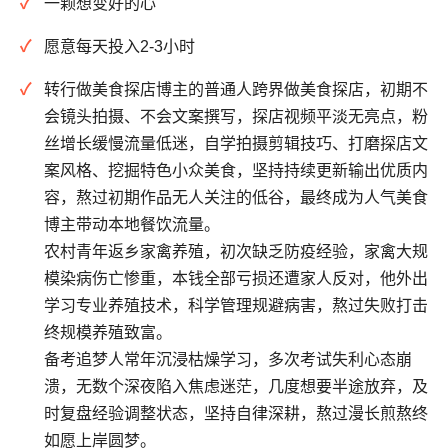
一颗想变好的心
愿意每天投入2-3小时
转行做美食探店博主的普通人跨界做美食探店，初期不
会镜头拍摄、不会文案撰写，探店视频平淡无亮点，粉
丝增长缓慢流量低迷，自学拍摄剪辑技巧、打磨探店文
案风格、挖掘特色小众美食，坚持持续更新输出优质内
容，熬过初期作品无人关注的低谷，最终成为人气美食
博主带动本地餐饮流量。
农村青年返乡家禽养殖，初次缺乏防疫经验，家禽大规
模染病伤亡惨重，本钱全部亏损还遭家人反对，他外出
学习专业养殖技术，科学管理规避病害，熬过失败打击
终规模养殖致富。
备考追梦人常年沉浸枯燥学习，多次考试失利心态崩
溃，无数个深夜陷入焦虑迷茫，几度想要半途放弃，及
时复盘经验调整状态，坚持自律深耕，熬过漫长煎熬终
如愿上岸圆梦。