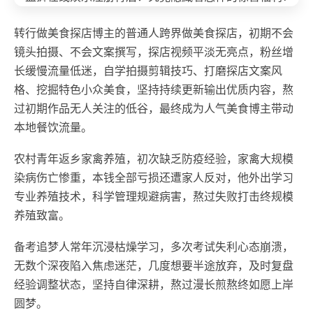
转行做美食探店博主的普通人跨界做美食探店，初期不会
镜头拍摄、不会文案撰写，探店视频平淡无亮点，粉丝增
长缓慢流量低迷，自学拍摄剪辑技巧、打磨探店文案风
格、挖掘特色小众美食，坚持持续更新输出优质内容，熬
过初期作品无人关注的低谷，最终成为人气美食博主带动
本地餐饮流量。
农村青年返乡家禽养殖，初次缺乏防疫经验，家禽大规模
染病伤亡惨重，本钱全部亏损还遭家人反对，他外出学习
专业养殖技术，科学管理规避病害，熬过失败打击终规模
养殖致富。
备考追梦人常年沉浸枯燥学习，多次考试失利心态崩溃，
无数个深夜陷入焦虑迷茫，几度想要半途放弃，及时复盘
经验调整状态，坚持自律深耕，熬过漫长煎熬终如愿上岸
圆梦。