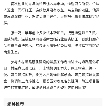
初次创业的青年满怀热忱入局市场，遭遇资金断裂、合伙
人退出、同行打压，连续数月没有收益，亲友纷纷劝阻，他调
整思路深耕行业，熬过负债与迷茫，最终把小事业做成稳定品
牌。
张一鸣：早年创业多次试水新项目，接连遭遇项目失败、
团队解散，深耕互联网赛道时面临行业巨头挤压，默默打磨产
品逻辑与算法技术，熬过无人看好的蛰伏期，终打造字节跳动
商业生态。
参与乡村道路硬化建设的基层工作者推进乡村道路硬化项
目，村民意见难以统一、土地协调阻力大，施工物资运输不
便、资金筹措困难，多方入户沟通化解矛盾、奔走筹措建设资
金、协调施工有序推进，顶着压力攻克各类阻碍，熬过项目推
进中的重重难题，最终乡村道路全面硬化方便村民出行。
相关推荐