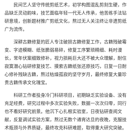
民间艺人坚守传统剪纸艺术，初学构图混乱剪刻生硬，作
品缺乏灵动韵味，技艺面临年轻一代无人传承，他苦练手法钻
研意境，创新题材推广剪纸文化，熬过无人关注终让非遗剪纸
广为流传。
深耕古籍修复的匠人专注破损古籍修复工作，古籍残破霉
变、字迹模糊、纸张脆弱易碎，修复工序繁琐精细、耗时漫
长，常年伏案细致修补，视力损耗巨大还不被大众理解，耐住
寂寞潜心钻研修复技艺、摸索古籍纸张还原技巧，日复一日耐
心修补残缺古籍，熬过枯燥孤寂的坚守岁月，最终修复大量珍
贵古籍传承文化瑰宝。
科研工作者投身冷门科研项目，初期缺乏实验设备、没有
充足经费，研究过程中多次实验失败，数据一次次归零，同行
也不看好研究前景。他沉下心扎根实验室，日夜钻研查阅文
献，反复调试实验方案，熬过无数个通宵达旦的夜晚，克服技
术瓶颈与外界质疑，最终攻克科研难题，取得重大研究突破。