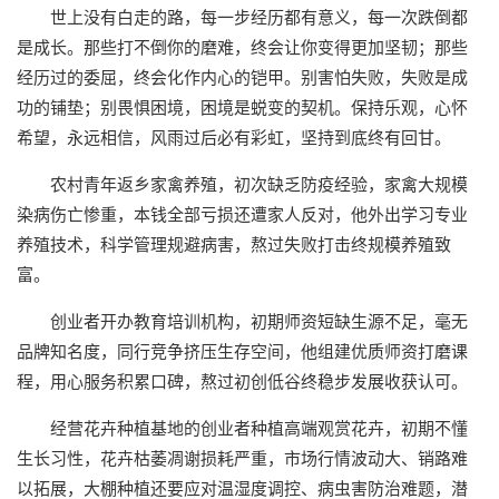
世上没有白走的路，每一步经历都有意义，每一次跌倒都
是成长。那些打不倒你的磨难，终会让你变得更加坚韧；那些
经历过的委屈，终会化作内心的铠甲。别害怕失败，失败是成
功的铺垫；别畏惧困境，困境是蜕变的契机。保持乐观，心怀
希望，永远相信，风雨过后必有彩虹，坚持到底终有回甘。
农村青年返乡家禽养殖，初次缺乏防疫经验，家禽大规模
染病伤亡惨重，本钱全部亏损还遭家人反对，他外出学习专业
养殖技术，科学管理规避病害，熬过失败打击终规模养殖致
富。
创业者开办教育培训机构，初期师资短缺生源不足，毫无
品牌知名度，同行竞争挤压生存空间，他组建优质师资打磨课
程，用心服务积累口碑，熬过初创低谷终稳步发展收获认可。
经营花卉种植基地的创业者种植高端观赏花卉，初期不懂
生长习性，花卉枯萎凋谢损耗严重，市场行情波动大、销路难
以拓展，大棚种植还要应对温湿度调控、病虫害防治难题，潜