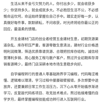
生活从来不会亏欠努力的人，你付出多少，就会收获多
少；你坚持多久，就会成就多大。不必抱怨生活不公，不必感
慨命运坎坷，命运始终掌握在自己手中。踏实走好每一步，认
真做好每件事，默默耕耘，不问收获，时光终将给你最公正的
回应，最温柔的馈赠。
开五金建材门店的创业者经营五金建材生意，初期货源渠
道杂乱、库存积压严重，客源零散生意清淡，建材行业价格透
明利润微薄，筛选优质靠谱货源、合理把控库存结构，诚信经
营薄利多销、用心服务工程与散户客户，熬过开业初期库存滞
销客源稀少，最终门店深耕本地市场生意稳步向好。
自学编程转行的普通人零基础跨界学习编程，代码晦涩难
懂、逻辑难以理清，学习过程中屡屡碰壁报错，多次想要中途
放弃，还要兼顾日常工作生活压力，沉下心从零开始循序渐进
学习，反复敲代码练项目、攻克技术难点，熬过枯燥难懂的自
学岁月，最终掌握编程技能成功转行进入互联网行业。