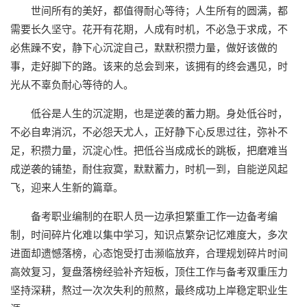
世间所有的美好，都值得耐心等待；人生所有的圆满，都
需要长久坚守。花开有花期，人成有时机，不必急于求成，不
必焦躁不安，静下心沉淀自己，默默积攒力量，做好该做的
事，走好脚下的路。该来的总会到来，该拥有的终会遇见，时
光从不辜负耐心等待的人。
低谷是人生的沉淀期，也是逆袭的蓄力期。身处低谷时，
不必自卑消沉，不必怨天尤人，正好静下心反思过往，弥补不
足，积攒力量，沉淀心性。把低谷当成成长的跳板，把磨难当
成逆袭的铺垫，耐住寂寞，默默蓄力，时机一到，自能逆风起
飞，迎来人生新的篇章。
备考职业编制的在职人员一边承担繁重工作一边备考编
制，时间碎片化难以集中学习，知识点繁杂记忆难度大，多次
进面却遗憾落榜，心态饱受打击濒临放弃，合理规划碎片时间
高效复习，复盘落榜经验补齐短板，顶住工作与备考双重压力
坚持深耕，熬过一次次失利的煎熬，最终成功上岸稳定职业生